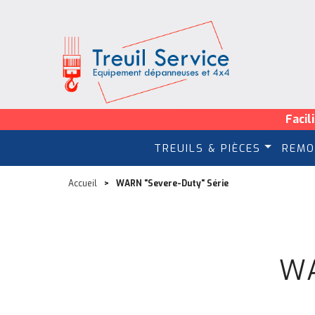
Facil
TREUILS & PIÈCES
REMO
Accueil
WARN "Severe-Duty" Série
WA