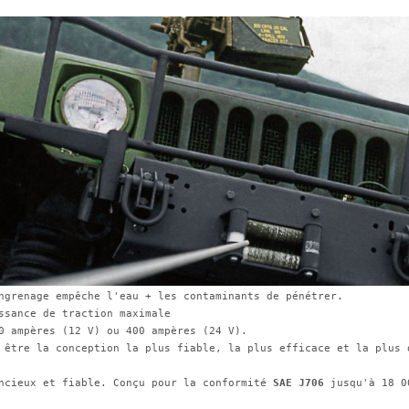
ngrenage empêche l'eau + les contaminants de pénétrer.
ssance de traction maximale
0 ampères (12 V) ou 400 ampères (24 V).
 être la conception la plus fiable, la plus efficace et la plus d
ncieux et fiable. Conçu pour la conformité 
SAE J706
 jusqu'à 18 0