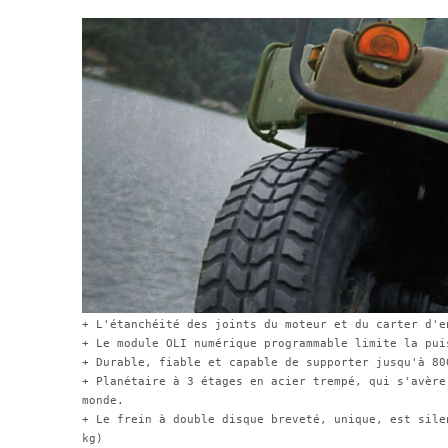
+ L'étanchéité des joints du moteur et du carter d'e
+ Le module OLI numérique programmable limite la pui
+ Durable, fiable et capable de supporter jusqu'à 80
+ Planétaire à 3 étages en acier trempé, qui s'avère
monde.
+ Le frein à double disque breveté, unique, est sile
kg)