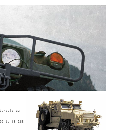
urable au 
00 lb (8 165 