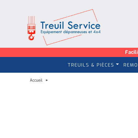
Facil
TREUILS & PIÈCES
REMO
Accueil