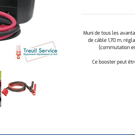
Muni de tous les avanta
de câble 1,70 m, régl
(commutation en
Ce booster peut êt