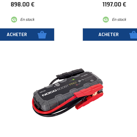
898
.00
€
1197
.00
€
En stock
En stock