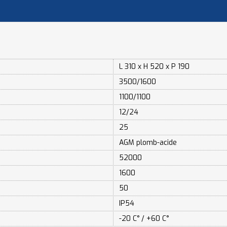
L 310 x H 520 x P 190
3500/1600
1100/1100
12/24
25
AGM plomb-acide
52000
1600
50
IP54
-20 C° / +60 C°