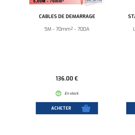
CÂBLES DE DÉMARRAGE
ST
5M - 70mm² - 700A
136
.00
€
En stock