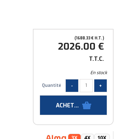
1688
.33
€
H.T.
2026
.00
€
T.T.C.
En stock
Quantité
3X
4X
10X