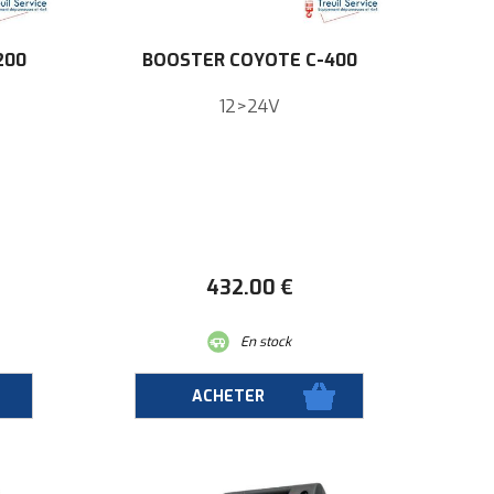
200
BOOSTER COYOTE C-400
12>24V
432
.00
€
En stock