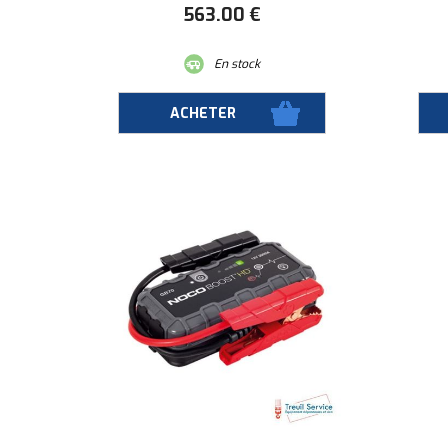
563
.00
€
En stock