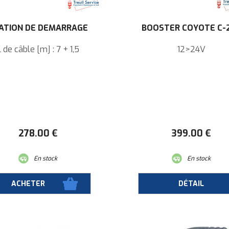
ATION DE DÉMARRAGE
BOOSTER COYOTE C-
L de câble [m] : 7 + 1,5
12>24V
278
.00
€
399
.00
€
En stock
En stock