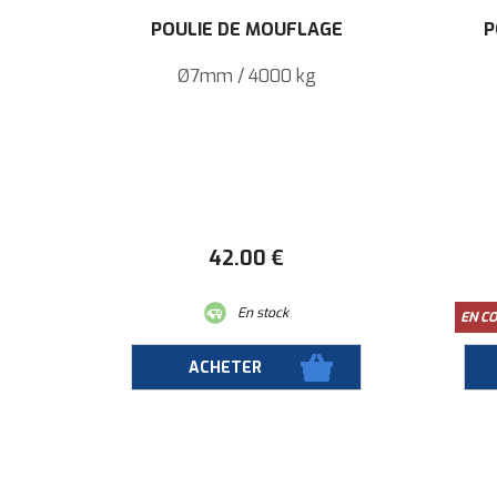
POULIE DE MOUFLAGE
P
Ø7mm / 4000 kg
42
.00
€
En stock
EN C