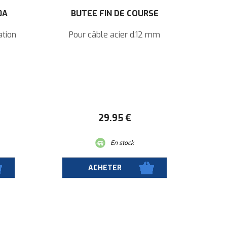
0A
BUTÉE FIN DE COURSE
ation
Pour câble acier d.12 mm
29
.95
€
En stock