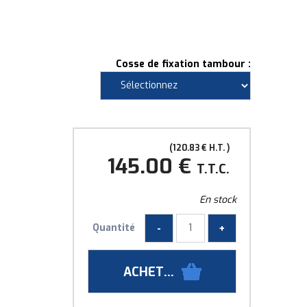
Cosse de fixation tambour :
120
.83
€
H.T.
145
.00
€
T.T.C.
En stock
Quantité