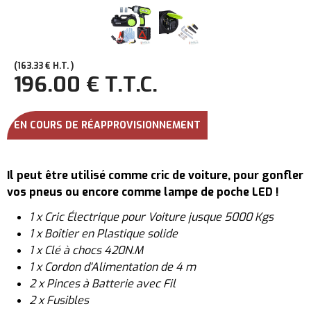
163
.33
€
H.T.
196
.00
€
T.T.C.
EN COURS DE RÉAPPROVISIONNEMENT
Il peut être utilisé comme cric de voiture, pour gonfler
vos pneus ou encore comme lampe de poche LED !
1 x Cric Électrique pour Voiture jusque 5000 Kgs
1 x Boîtier en Plastique solide
1 x Clé à chocs 420N.M
1 x Cordon d'Alimentation de 4 m
2 x Pinces à Batterie avec Fil
2 x Fusibles