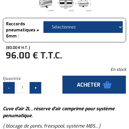
Raccords
pneumatiques ⌀
6mm :
80
.00
€
H.T.
96
.00
€
T.T.C.
En stock
Quantité
Cuve d'air 2L , réserve d'air comprimé pour système
penumatique.
( blocage de ponts, freespool, système MBS... )