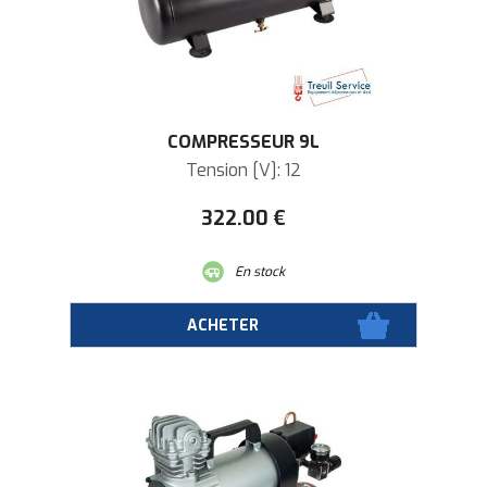
COMPRESSEUR 9L
Tension [V]: 12
322
.00
€
En stock