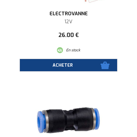
ELECTROVANNE
12V
26
.00
€
En stock