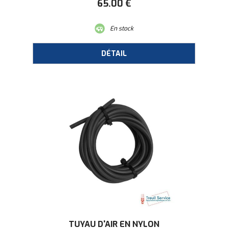
65
.00
€
En stock
TUYAU D'AIR EN NYLON