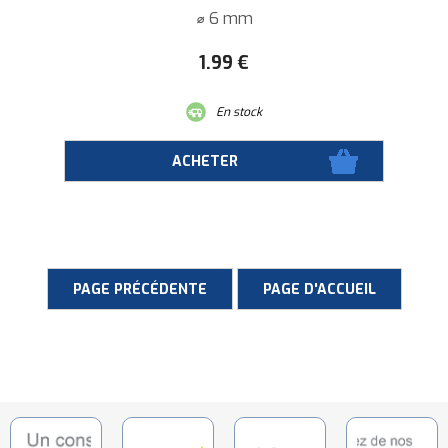
⌀ 6 mm
1
.99
€
En stock