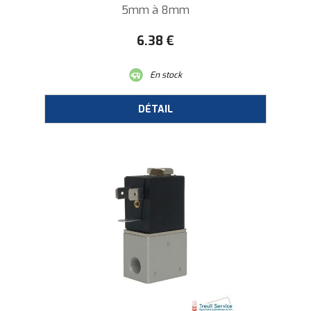
5mm à 8mm
6
.38
€
En stock