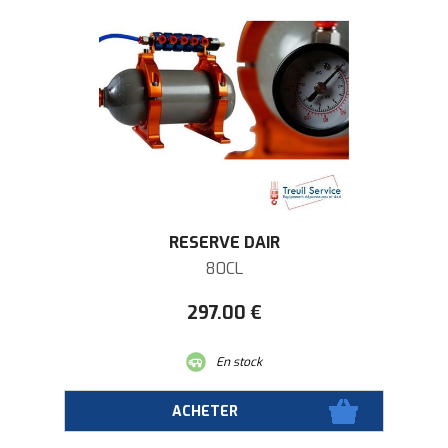
RESERVE DAIR
80CL
297
.00
€
En stock