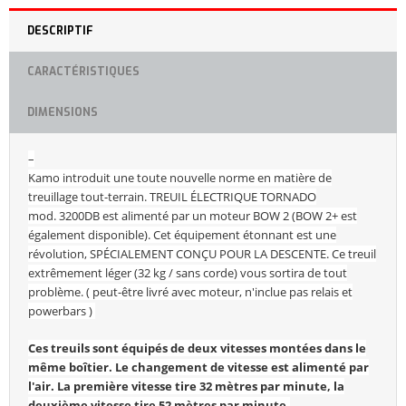
DESCRIPTIF
CARACTÉRISTIQUES
DIMENSIONS
–
Kamo introduit une toute nouvelle norme en matière de
treuillage tout-terrain.
TREUIL ÉLECTRIQUE TORNADO
mod.
3200DB est alimenté par un moteur BOW 2 (BOW 2+ est
également disponible).
Cet équipement étonnant est une
révolution, SPÉCIALEMENT CONÇU POUR LA DESCENTE.
Ce treuil
extrêmement léger (32 kg / sans corde) vous sortira de tout
problème.
( peut-être livré avec moteur, n'inclue pas relais et
powerbars )
Ces treuils sont équipés de deux vitesses m
ontées dans le
même boîtier.
Le changement de vitesse est alimenté par
l'air.
La première vitesse tire 32 mètres par minute, la
deuxième vitesse tire 52 mètres par minute.