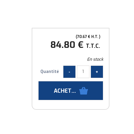
70
.67
€
H.T.
84
.80
€
T.T.C.
En stock
Quantité