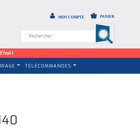
PANIER
MON COMPTE
’hui !
IRAGE
TÉLÉCOMMANDES
140