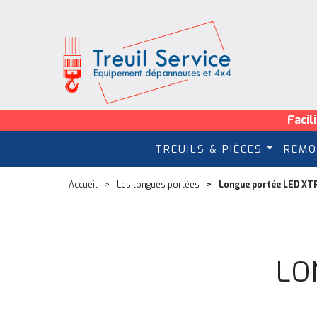
Facil
TREUILS & PIÈCES
REMO
Accueil
Les longues portées
Longue portée LED XT
LO