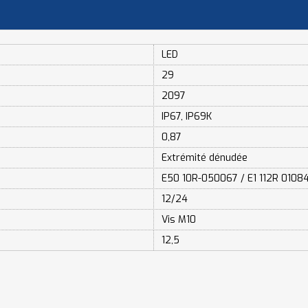
LED
29
2097
IP67, IP69K
0,87
Extrémité dénudée
E50 10R-050067 / E1 112R 010
12/24
Vis M10
12,5