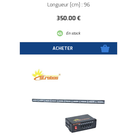
Longueur [cm] : 96
350
.00
€
En stock