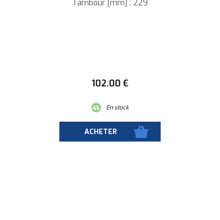
Tambour [mm] : 229
102
.00
€
En stock