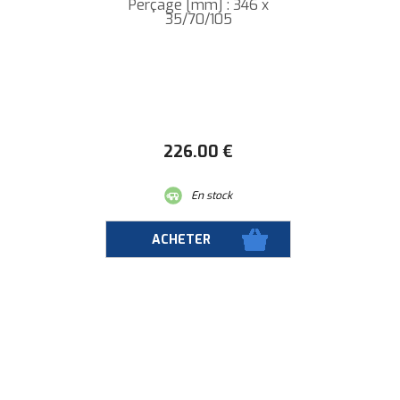
Perçage [mm] : 346 x
35/70/105
226
.00
€
En stock