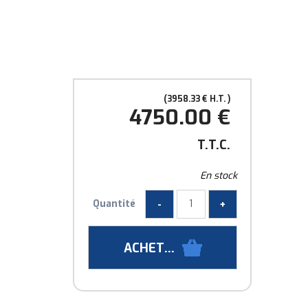
3958
.33
€
H.T.
4750
.00
€
T.T.C.
En stock
Quantité