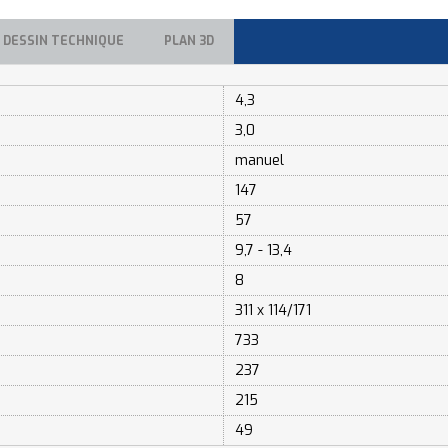
DESSIN TECHNIQUE
PLAN 3D
4,3
3,0
manuel
147
57
9,7 - 13,4
8
311 x 114/171
733
237
215
49