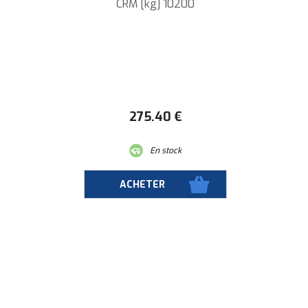
CRM [kg] 10200
275
.40
€
En stock