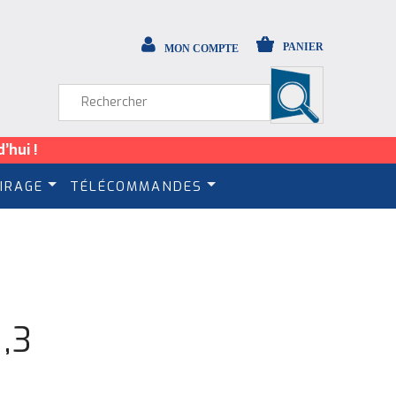
PANIER
MON COMPTE
’hui !
IRAGE
TÉLÉCOMMANDES
,3