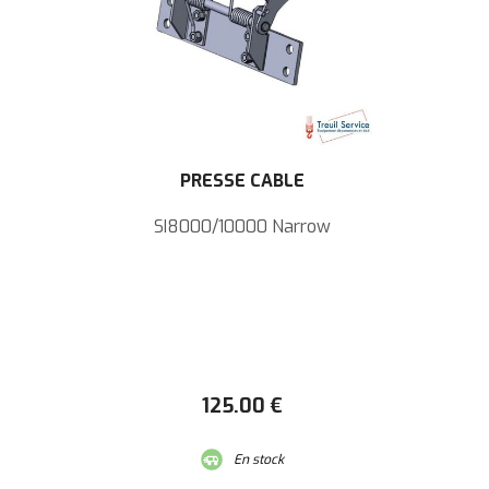
PRESSE CÂBLE
SI8000/10000 Narrow
125
.00
€
En stock