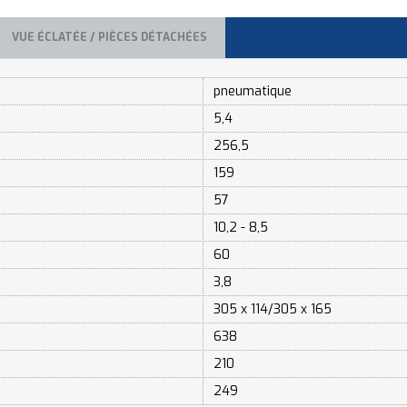
VUE ÉCLATÉE / PIÈCES DÉTACHÉES
pneumatique
5,4
256,5
159
57
10,2 - 8,5
60
3,8
305 x 114/305 x 165
638
210
249