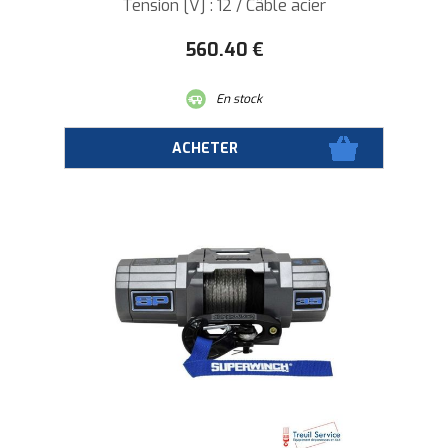
Tension [V] : 12 / Câble acier
560
.40
€
En stock