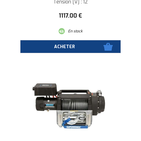
Tension [V] : 12
1117
.00
€
En stock