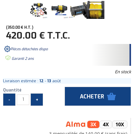
350
.00
€
H.T.
420
.00
€
T.T.C.
Pièces détachées dispo
Garanti 2 ans
En stock
Livraison estimée :
12
-
13
août
Quantité
3X
4X
10X
3 mensualités de 140,00 € (sans frais)