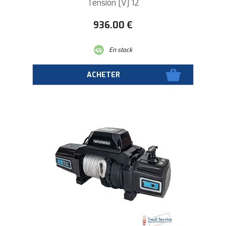
Tension [V] 12
936
.00
€
En stock