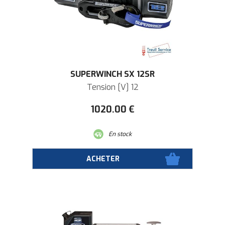
SUPERWINCH SX 12SR
Tension [V] 12
1020
.00
€
En stock