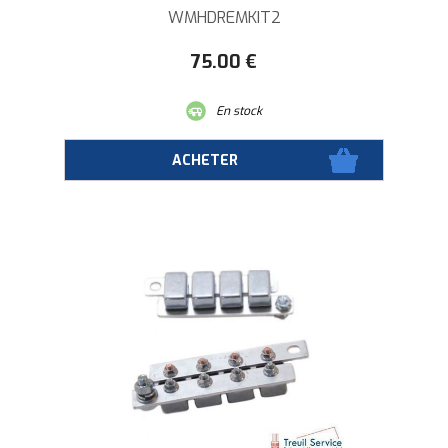
WMHDREMKIT2
75
.00
€
En stock