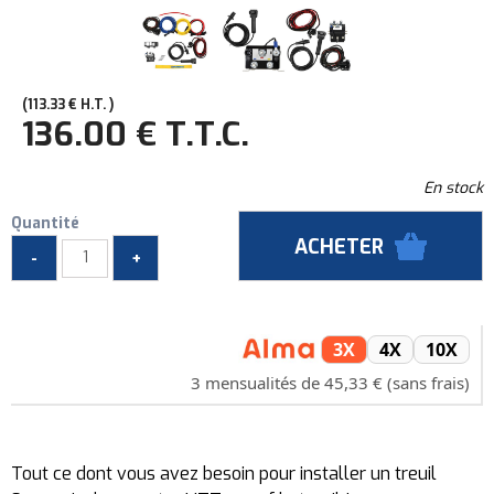
113
.33
€
H.T.
136
.00
€
T.T.C.
En stock
Quantité
3X
4X
10X
3 mensualités de 45,33 € (sans frais)
Tout ce dont vous avez besoin pour installer un treuil