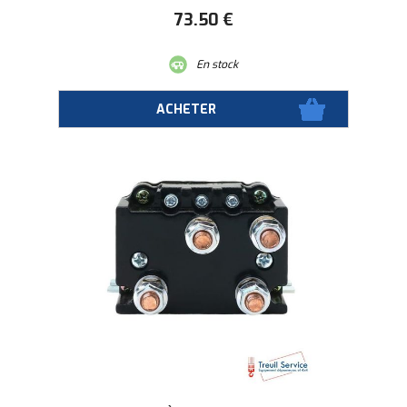
73
.50
€
En stock