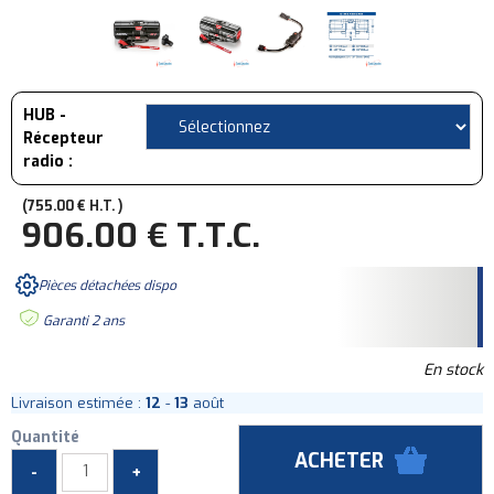
HUB -
Récepteur
radio :
755
.00
€
H.T.
906
.00
€
T.T.C.
Pièces détachées dispo
Garanti 2 ans
En stock
Livraison estimée :
12
-
13
août
Quantité