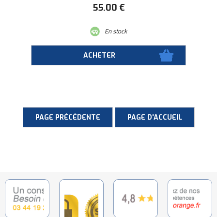
55
.00
€
En stock