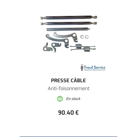
PRESSE CÂBLE
Anti-foisonnement
En stock
90
.40
€