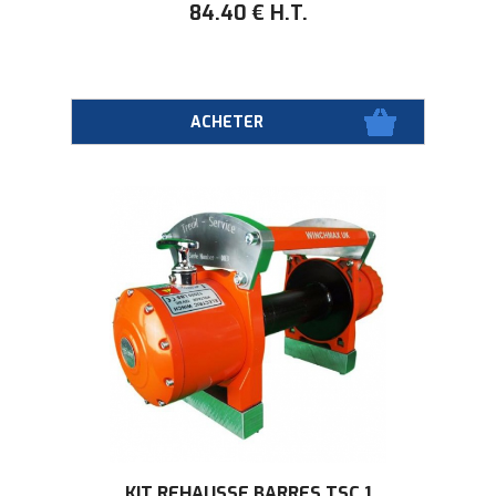
84
.40
€
H.T.
KIT REHAUSSE BARRES TSC 1