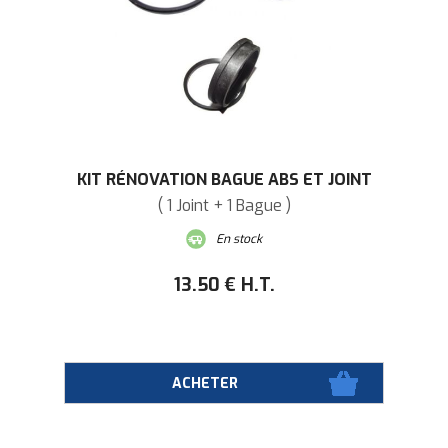
KIT RÉNOVATION BAGUE ABS ET JOINT
( 1 Joint + 1 Bague )
En stock
13
.50
€
H.T.