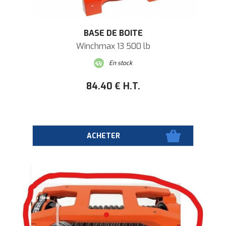
BASE DE BOITE
Winchmax 13 500 lb
En stock
84
.40
€
H.T.