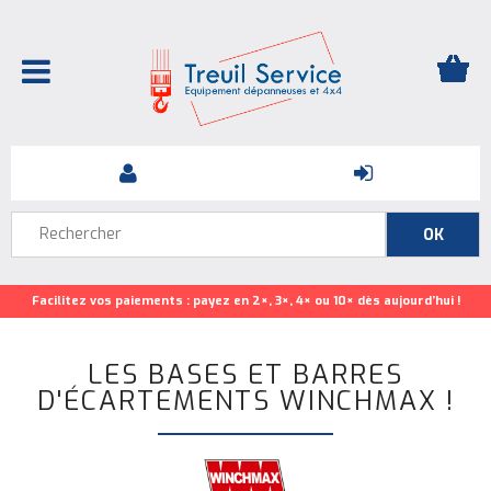
Facilitez vos paiements : payez en 2×, 3×, 4× ou 10× dès aujourd’hui !
LES BASES ET BARRES
D'ÉCARTEMENTS WINCHMAX !