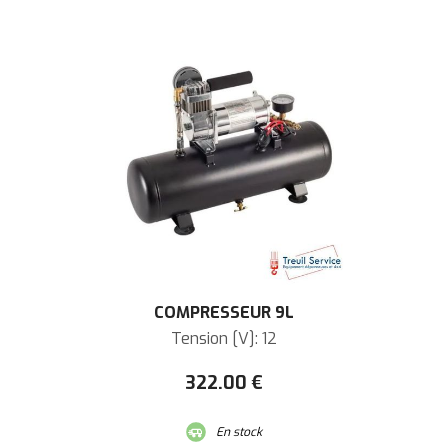
COMPRESSEUR 9L
Tension [V]: 12
322
.00
€
En stock