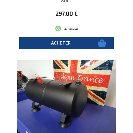
80CL
297
.00
€
En stock