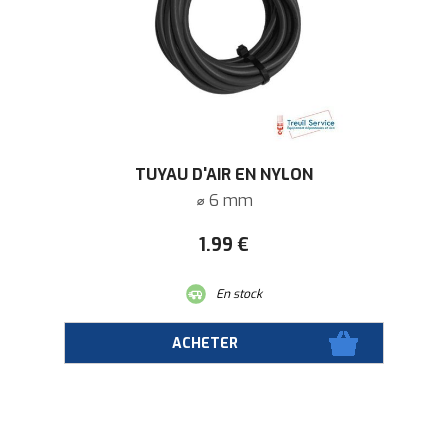
TUYAU D'AIR EN NYLON
⌀ 6 mm
1
.99
€
En stock