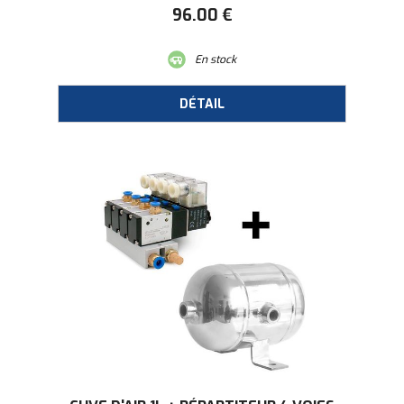
96
.00
€
En stock