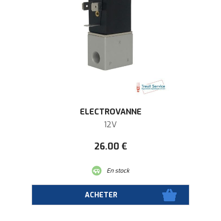
ELECTROVANNE
12V
26
.00
€
En stock