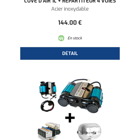
CUVE D'AIR 1L + RÉPARTITEUR 4 VOIES
Acier inoxydable
144
.00
€
En stock