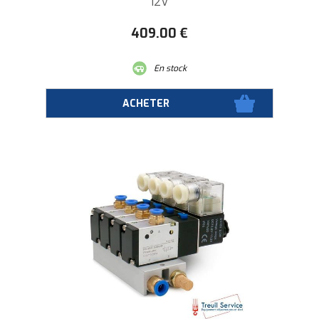
12V
409
.00
€
En stock