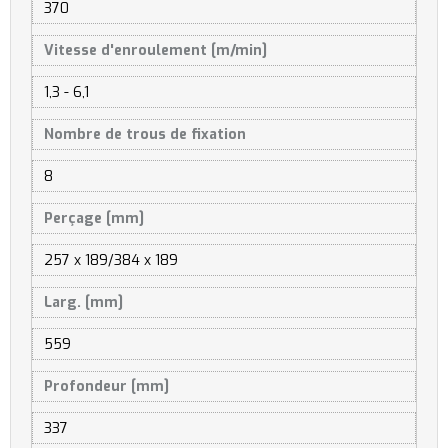
370
Vitesse d'enroulement [m/min]
1,3 - 6,1
Nombre de trous de fixation
8
Perçage [mm]
257 x 189/384 x 189
Larg. [mm]
559
Profondeur [mm]
337