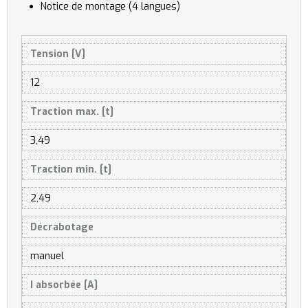
Notice de montage (4 langues)
Tension [V]
12
Traction max. [t]
3,49
Traction min. [t]
2,49
Décrabotage
manuel
I absorbée [A]