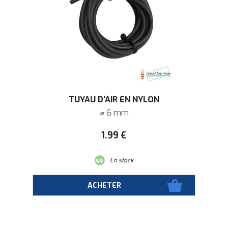
TUYAU D'AIR EN NYLON
⌀ 6 mm
1
.99
€
En stock