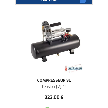
COMPRESSEUR 9L
Tension [V]: 12
322
.00
€