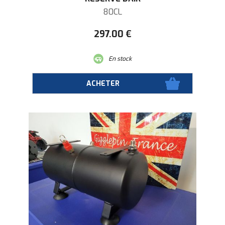
80CL
297
.00
€
En stock