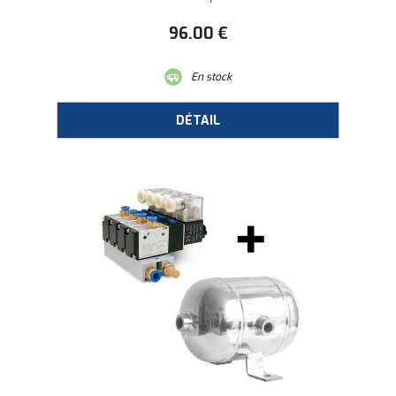
96
.00
€
En stock