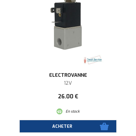
ELECTROVANNE
12V
26
.00
€
En stock