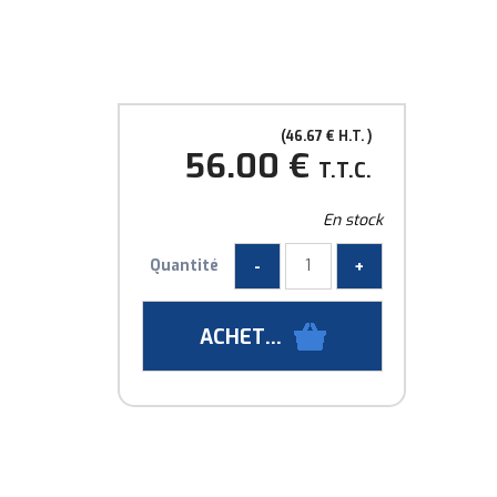
46
.67
€
H.T.
56
.00
€
T.T.C.
En stock
Quantité