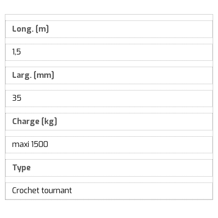
Long. [m]
1,5
Larg. [mm]
35
Charge [kg]
maxi 1500
Type
Crochet tournant