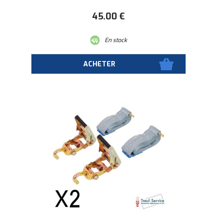
45
.00
€
En stock