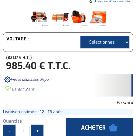
VOLTAGE :
821
.17
€
H.T.
985
.40
€
T.T.C.
Pièces détachées dispo
Garanti 2 ans
En stock
Livraison estimée :
12
-
13
août
Quantité