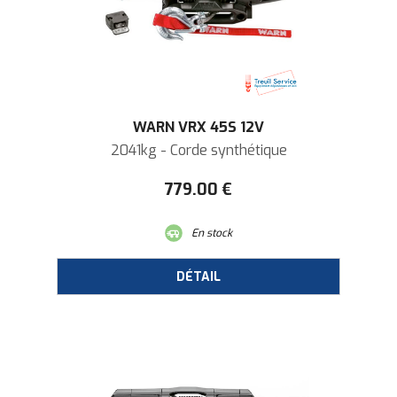
WARN VRX 45S 12V
2041kg - Corde synthétique
779
.00
€
En stock