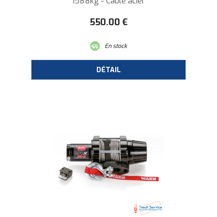
1588kg - Câble acier
550
.00
€
En stock