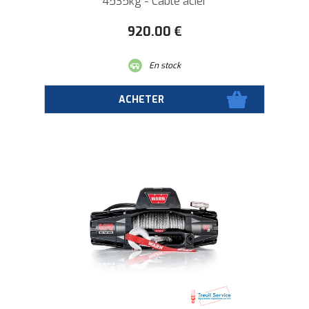
4535kg - Câble acier
920
.00
€
En stock