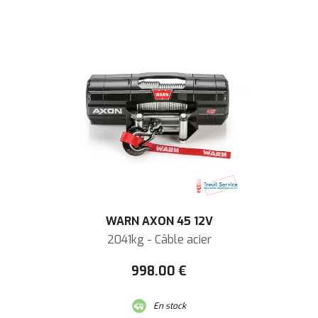
WARN AXON 45 12V
2041kg - Câble acier
998
.00
€
En stock