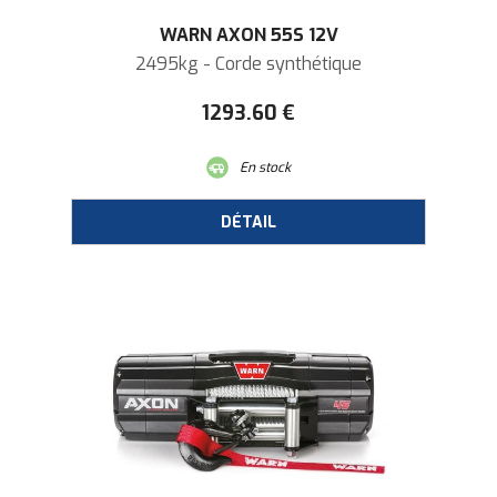
WARN AXON 55S 12V
2495kg - Corde synthétique
1293
.60
€
En stock