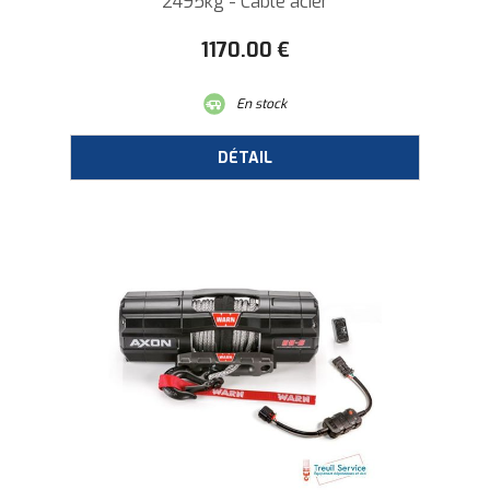
2495kg - Câble acier
1170
.00
€
En stock