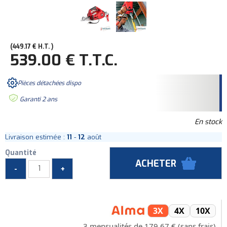
449
.17
€
H.T.
539
.00
€
T.T.C.
Pièces détachées dispo
Garanti 2 ans
En stock
Livraison estimée :
11
-
12
août
Quantité
3X
4X
10X
3 mensualités de 179,67 € (sans frais)