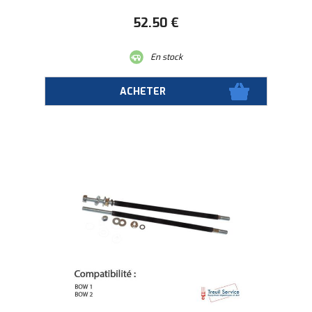
52
.50
€
En stock