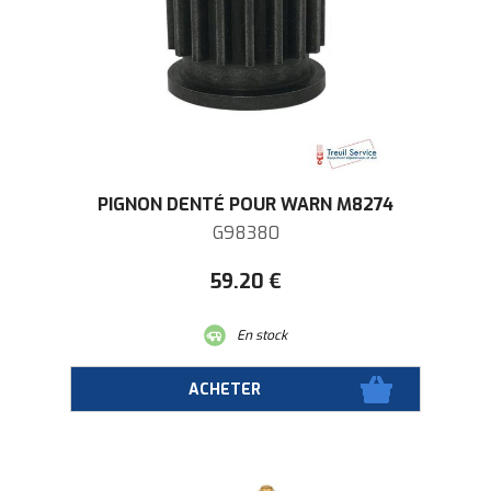
PIGNON DENTÉ POUR WARN M8274
G98380
59
.20
€
En stock