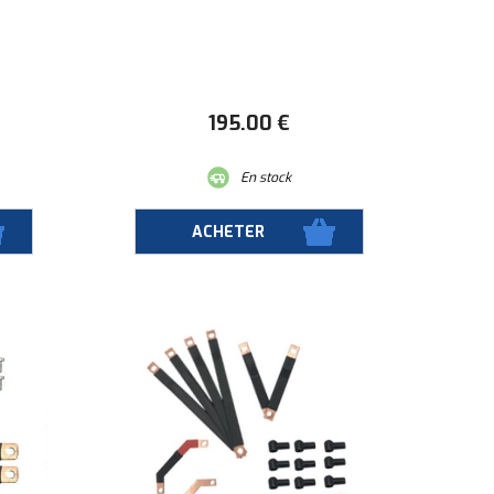
195
.00
€
En stock