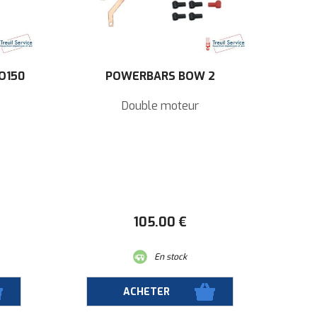
O150
POWERBARS BOW 2
Double moteur
105
.00
€
En stock