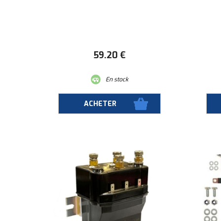
59
.20
€
En stock