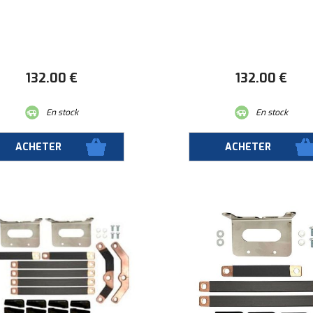
132
.00
€
132
.00
€
En stock
En stock