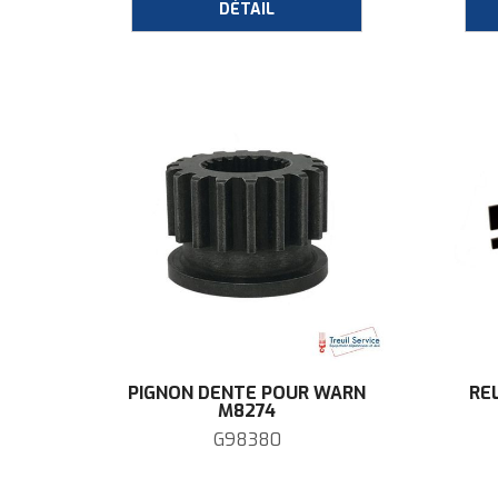
PIGNON DENTÉ POUR WARN
REL
M8274
G98380