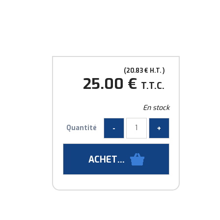
20
.83
€
H.T.
25
.00
€
T.T.C.
En stock
Quantité